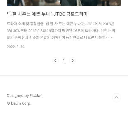
밥 잘 사주는 예쁜 누나 : JTBC 금토드라마
드라마 소개 및 등장인물 '밥 잘 사 주는 예쁜 누나'는 JTBC에서 2018년
3월 30일부터 2018년 5월 19일까지 방영된 16부작 드라마다. 윤진아 역
할의 손예진과 서준희 역할의 정해인이 등장인물로 나오면서 화제가 되
었던 드라마다. 정해인과 손예진은 실제로도 연상연하 커플인데 드라마
2022. 8. 30.
에서도 손예진이 정해인의 누나의 친구로 나오면서 연상 연하 케미를 이
루는 드라마다. 친구 동생, 누나 친구 윤진아는 서준희의 친누나인 서경
1
선의 20년 지기 친구로 등장한다. 뿐만 아니라 윤진아의 남동생도 서준
희와 20년 지기 친구로 등장하며 두 남매가 가족과 다름없는 사이라는 관
계에서 드라마는 시작된다. 서준희는 해외에 파견되어 근무를 하다가 한
국으로 복귀를 했는데 마침 서준희의 회사가 윤진아의 회사와 같은 건물
이다...
Designed by 티스토리
© Daum Corp.